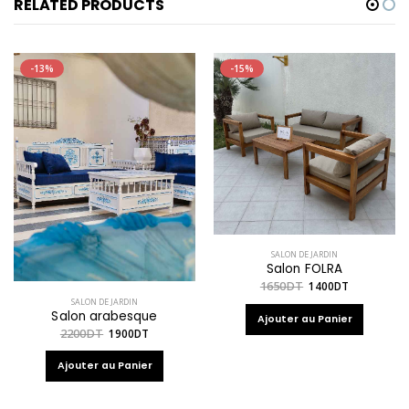
RELATED PRODUCTS
-13%
-15%
SALON DE JARDIN
Salon FOLRA
1650
DT
1400
DT
SALON DE JARDIN
Salon arabesque
Ajouter au Panier
2200
DT
1900
DT
Ajouter au Panier