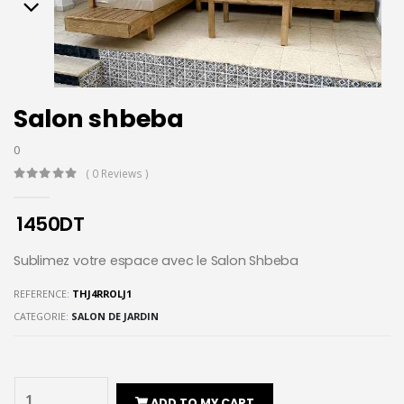
Salon shbeba
0
( 0 Reviews )
1450
DT
Sublimez votre espace avec le Salon Shbeba
REFERENCE:
THJ4RROLJ1
CATEGORIE:
SALON DE JARDIN
ADD TO MY CART